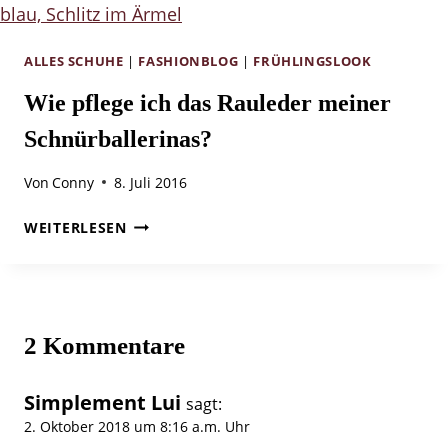
TRAUMHAFT
SCHLAFEN,
FÜRSTLICH
ALLES SCHUHE
|
FASHIONBLOG
|
FRÜHLINGSLOOK
SPEISEN
Wie pflege ich das Rauleder meiner
Schnürballerinas?
Von
Conny
8. Juli 2016
WIE
WEITERLESEN
PFLEGE
ICH
DAS
RAULEDER
MEINER
2 Kommentare
SCHNÜRBALLERINAS?
Simplement Lui
sagt:
2. Oktober 2018 um 8:16 a.m. Uhr