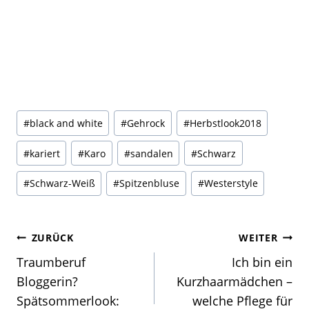
Schlagworte:
#
black and white
#
Gehrock
#
Herbstlook2018
#
kariert
#
Karo
#
sandalen
#
Schwarz
#
Schwarz-Weiß
#
Spitzenbluse
#
Westerstyle
Beitragsnavigation
ZURÜCK
WEITER
Traumberuf
Ich bin ein
Bloggerin?
Kurzhaarmädchen –
Spätsommerlook:
welche Pflege für