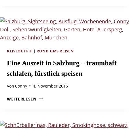
WARUM
SIE
IN
DEUTSCHLAND
KEINE
OPTION
IST,
SONDERN
REISEOUTFIT
|
RUND UMS REISEN
PFLICHT
Eine Auszeit in Salzburg – traumhaft
schlafen, fürstlich speisen
Von
Conny
4. November 2016
EINE
WEITERLESEN
AUSZEIT
IN
SALZBURG
–