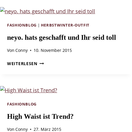
EIN
KLASSIKER
UND
BASIC-
FASHIONBLOG
|
HERBSTWINTER-OUTFIT
TEIL
neyo. hats geschafft und Ihr seid toll
EINFACH
ZU
Von
Conny
10. November 2015
STYLEN
NEYO.
WEITERLESEN
HATS
GESCHAFFT
UND
IHR
SEID
TOLL
FASHIONBLOG
High Waist ist Trend?
Von
Conny
27. März 2015